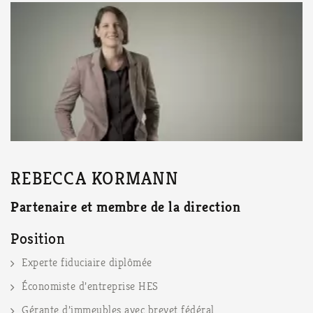
moins
3
caract
REBECCA KORMANN
Partenaire et membre de la direction
Position
Experte fiduciaire diplômée
Économiste d’entreprise HES
Gérante d’immeubles avec brevet fédéral