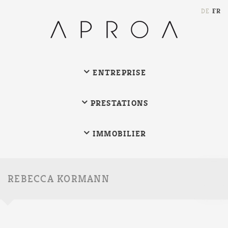
FR
DE
ENTREPRISE
PRESTATIONS
IMMOBILIER
Chain
REBECCA KORMANN
de
reche
(au