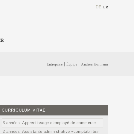
FR
DE
Chaine
ER
de
recherche
(au
Entreprise
Équipe
Andrea Kormann
moins
3
caractères)
CURRICULUM VITAE
3 années
Apprentissage d’employé de commerce
2 années
Assistante administrative «comptabilité»