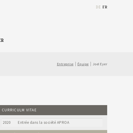
FR
DE
Chaine
ER
de
recherche
(au
Entreprise
Équipe
Joel Eyer
moins
3
caractères)
CURRICULM VITAE
2020
Entrée dans la société APROA